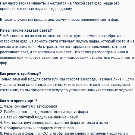
Нам часто звонят клиенты и жалуются на плохой свет фар. Чаще это
проявляется ночью когда не видно дорогу.
В таких случаях мы предлагаем услугу — восстановление света фар.
Из-за чего не хватает света?
Чтобы понять из-за чего не хватает света, нужно немного разобраться в
устройстве фар. За яркость света отвечает модуль фары, который состоит из
линзы и отражателя. На отражателе есть хромовое напыление, которое
рассеивает свет, и со временем выгорает. Это самая распространенная и
основная причина отсутствия света — выгоревший отражатель модуля света
фар.
Как решить проблему?
Только заменой модуля света или, как говорят в народе, «замена линз». Если
у вас штатный галогенный свет и вы хотите привести свет фар в заводское
состояние, то мы предлагаем услугу по установке новых галогенных модулей.
Как это происходит?
1. Фары снимается с автомобиля
2. Разбираются — отделяем стекло и корпус фары
3. Старый световой модуль меняем на новый
4. Чистим все внутреннее пространство фары от грязи и пыли
5. Собираем фары и полируем стекла фар
6. Регулируем фары по ГОСТу, чтобы вы не слепили встречных водителей